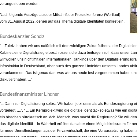
vorangetrieben werden.
Nachfolgende Auszüge aus der Mitschrift der Pressekonferenz (Wortlaut)
vom 31. August 2022, gehen auf das Thema digitale Identitäten konkret ein.
Bundeskanzler Scholz
“... Zuletzt haben wir uns natürlich mit dem wichtigen Zukunftsthema der Digitalis
Kabinett eine Digitalstrategie beschlossen, die dazu beitragen soll, dass unser Lan
wir wollen uns nicht mit den internationalen Rankings über den Digitalisierungsgra
Infrastruktur in Deutschland, aber auch des ganzen Umfeldes unseres Landes abfin
vorankommen. Das ist genau das, was wir uns heute fest vorgenommen haben und 
diskutiert haben. ...”
Bundesfinanzminister Lindner
“... Dann zur Digitalisierung selbst: Wir haben jetzt erstmals als Bundesregierung 
vorgelegt. ....”, “ ... Ein Kernprojekt wird die digitale Identität - so etwas wie ein di
ein bisschen bürokratisch an. Ach, Mensch, was macht die Regierung? Sie will den
das digitale Identität. - In Wahrheit eröffnet das aber einen Möglichkeitsraum für
für neue Dienstleistungen aus der Privatwirtschaft, die eine Voraussetzung haben,