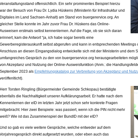
Veranstaltungsstand offensichtlich. Ein sehr prominentes Beispiel hierzu
war der Besuch von Frau Dr. Lydia Hüskens (Ministerin für Infrastruktur und
Digitales im Land Sachsen-Anhalt) am Stand von buergerervice.org. An
gleicher Stelle konnte im Jahr zuvor Frau Dr. Hüskens das Online-
Ausweisen erstmals selbst kennenlernen. Auf die Fage, ob sie sich daran
erinnert, kam die Antwort “ja, ich habe sogar bereits eine
Gewerberegisterauskunft selbst abgerufen und kann in entsprechenden Meetings d
Anschluss an diesen Eingangsdialog entwickelte sich mit der Ministerin und dem 
umfangreiches Gespräch zu den von buergerservice.org herausgearbeiteten mögli
von Akzeptanz und Nutzung der Online-Ausweisfunktion (Anm.: die Handlungsfeld
September 2023 als
Empfehlungskatalog zur Verbreitung von Akzeptanz und Nutz
veröffenlticht).
Herr Torsten Ringling (Bürgermeister Gemeinde Schkopau) bestätigte
ebenfalls die Nachhaltigkeit unserer Aufklärungsarbeit. Er hatte nach dem
Kennenlernen der eID im letzten Jahr jetzt schon sehr konkrete Fragen
mitgebracht. Hier zwei Beispiele: was passiert, wenn ich die PIN nicht mehr
weiß? Wie ist das Zusammenspiel der BundID mit der eID?
Und so gab es viele weitere Gespräche, welche entweder auf dem
Vorjahresgespräch direkt aufgesetzt wurden, oder eben auch das