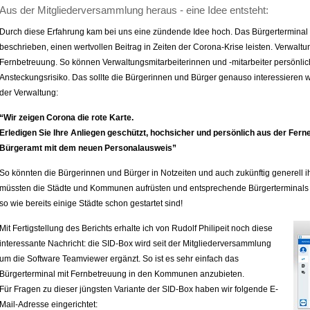
Aus der Mitgliederversammlung heraus - eine Idee entsteht:
Durch diese Erfahrung kam bei uns eine zündende Idee hoch. Das Bürgerterminal 
beschrieben, einen wertvollen Beitrag in Zeiten der Corona-Krise leisten. Verwalt
Fernbetreuung. So können Verwaltungsmitarbeiterinnen und -mitarbeiter persönli
Ansteckungsrisiko. Das sollte die Bürgerinnen und Bürger genauso interessieren wi
der Verwaltung:
“Wir zeigen Corona die rote Karte.
Erledigen Sie Ihre Anliegen geschützt, hochsicher und persönlich aus der Fern
Bürgeramt mit dem neuen Personalausweis”
So könnten die Bürgerinnen und Bürger in Notzeiten und auch zukünftig generell i
müssten die Städte und Kommunen aufrüsten und entsprechende Bürgerterminals im 
so wie bereits einige Städte schon gestartet sind!
Mit Fertigstellung des Berichts erhalte ich von Rudolf Philipeit noch diese
interessante Nachricht: die SID-Box wird seit der Mitgliederversammlung
um die Software Teamviewer ergänzt. So ist es sehr einfach das
Bürgerterminal mit Fernbetreuung in den Kommunen anzubieten.
Für Fragen zu dieser jüngsten Variante der SID-Box haben wir folgende E-
Mail-Adresse eingerichtet: