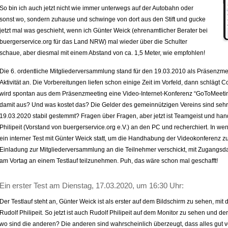
So bin ich auch jetzt nicht wie immer unterwegs auf der Autobahn oder
sonst wo, sondern zuhause und schwinge von dort aus den Stift und gucke
jetzt mal was geschieht, wenn ich Günter Weick (ehrenamtlicher Berater bei
buergerservice.org für das Land NRW) mal wieder über die Schulter
schaue, aber diesmal mit einem Abstand von ca. 1,5 Meter, wie empfohlen!
Die 6. ordentliche Mitgliederversammlung stand für den 19.03.2010 als Präsenzm
Aktivität an. Die Vorbereitungen liefen schon einige Zeit im Vorfeld, dann schlägt C
wird spontan aus dem Präsenzmeeting eine Video-Internet-Konferenz “GoToMeeting
damit aus? Und was kostet das? Die Gelder des gemeinnützigen Vereins sind seh
19.03.2020 stabil gestemmt? Fragen über Fragen, aber jetzt ist Teamgeist und hand
Philipeit (Vorstand von buergerservice.org e.V.) an den PC und recherchiert. In wen
ein interner Test mit Günter Weick statt, um die Handhabung der Videokonferenz z
Einladung zur Mitgliederversammlung an die Teilnehmer verschickt, mit Zugangsda
am Vortag an einem Testlauf teilzunehmen. Puh, das wäre schon mal geschafft!
Ein erster Test am Dienstag, 17.03.2020, um 16:30 Uhr:
Der Testlauf steht an, Günter Weick ist als erster auf dem Bildschirm zu sehen, mi
Rudolf Philipeit. So jetzt ist auch Rudolf Philipeit auf dem Monitor zu sehen und de
wo sind die anderen? Die anderen sind wahrscheinlich überzeugt, dass alles gut vo