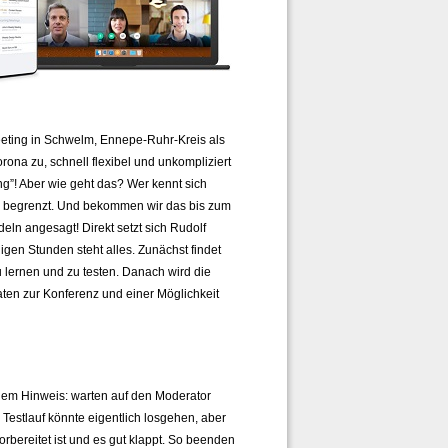
eeting in Schwelm, Ennepe-Ruhr-Kreis als
orona zu, schnell flexibel und unkompliziert
”! Aber wie geht das? Wer kennt sich
r begrenzt. Und bekommen wir das bis zum
eln angesagt! Direkt setzt sich Rudolf
igen Stunden steht alles. Zunächst findet
u lernen und zu testen. Danach wird die
ten zur Konferenz und einer Möglichkeit
t dem Hinweis: warten auf den Moderator
r Testlauf könnte eigentlich losgehen, aber
rbereitet ist und es gut klappt. So beenden