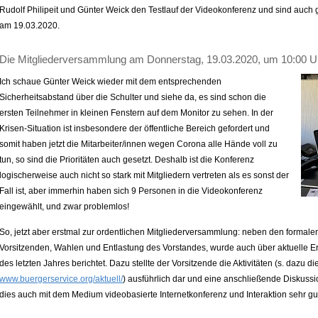
Rudolf Philipeit und Günter Weick den Testlauf der Videokonferenz und sind auch 
am 19.03.2020.
Die Mitgliederversammlung am Donnerstag, 19.03.2020, um 10:00 U
Ich schaue Günter Weick wieder mit dem entsprechenden
Sicherheitsabstand über die Schulter und siehe da, es sind schon die
ersten Teilnehmer in kleinen Fenstern auf dem Monitor zu sehen. In der
Krisen-Situation ist insbesondere der öffentliche Bereich gefordert und
somit haben jetzt die Mitarbeiter/innen wegen Corona alle Hände voll zu
tun, so sind die Prioritäten auch gesetzt. Deshalb ist die Konferenz
logischerweise auch nicht so stark mit Mitgliedern vertreten als es sonst der
Fall ist, aber immerhin haben sich 9 Personen in die Videokonferenz
eingewählt, und zwar problemlos!
So, jetzt aber erstmal zur ordentlichen Mitgliederversammlung: neben den formale
Vorsitzenden, Wahlen und Entlastung des Vorstandes, wurde auch über aktuelle 
des letzten Jahres berichtet. Dazu stellte der Vorsitzende die Aktivitäten (s. dazu 
www.buergerservice.org/aktuell/
) ausführlich dar und eine anschließende Diskussi
dies auch mit dem Medium videobasierte Internetkonferenz und Interaktion sehr gu