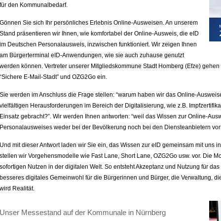
für den Kommunalbedarf.
Gönnen Sie sich Ihr persönliches Erlebnis Online-Ausweisen. An unserem
Stand präsentieren wir Ihnen, wie komfortabel der Online-Ausweis, die eID
im Deutschen Personalausweis, inzwischen funktioniert. Wir zeigen Ihnen
am Bürgerterminal eID-Anwendungen, wie sie auch zuhause genutzt
werden können. Vertreter unserer Mitgliedskommune Stadt Homberg (Efze) gehen k
“Sichere E-Mail-Stadt” und OZG2Go ein.
Sie werden im Anschluss die Frage stellen: “warum haben wir das Online-Ausweisen
vielfältigen Herausforderungen im Bereich der Digitalisierung, wie z.B. Impfzertifik
Einsatz gebracht?”. Wir werden Ihnen antworten: “weil das Wissen zur Online-Aus
Personalausweises weder bei der Bevölkerung noch bei den Diensteanbietern vorh
Und mit dieser Antwort laden wir Sie ein, das Wissen zur eID gemeinsam mit uns i
stellen wir Vorgehensmodelle wie Fast Lane, Short Lane, OZG2Go usw. vor. Die Mo
sofortigen Nutzen in der digitalen Welt. So entsteht Akzeptanz und Nutzung für da
besseres digitales Gemeinwohl für die Bürgerinnen und Bürger, die Verwaltung, di
wird Realität.
Unser Messestand auf der Kommunale in Nürnberg