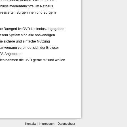
schluss medienbruchfrei im Rathaus
teressierten Bürgerinnen und Bürgern
ine BuergerLiveDVD kostenlos abgegeben.
diesem System sind alle notwendigen
ie sichere und einfache Nutzung
artvorgang verbindet sich der Browser
 nPA-Angeboten
des nahmen die DVD gerne mit und wollen
Kontakt
|
Impressum
|
Datenschutz