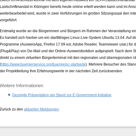
Lastschriftmandat in Kitzingen bereits heute online erteilt werden kann und im An
weiterbearbeitet wird, wurde in zwei Vorführungen im großen Sitzungssaal den in
vorgeführt.
Erstmalig wurde an die Bürgerinnen und Bürgern im Rahmen der Veranstaltung e
Es handelt sich hierbei um ein startfähiges Linux-Live-System Ubuntu 13.04. Auf 
Programme (AusweisApp, Firefox 17.09 esr, Adobe Reader, Teamviewer usw.) für d
(Plug&Play) von De-Mail und der Online-Ausweisfunktion aufgespielt. Nach dem St
direkt zu einem virtuellen Bürgerterminal mit den regionalen und überregionalen
(
https://www.buergerservice.org/buergerpc-startseite
). Mehrere Besucher des Stan
der Projektleitung Ihre Erfahrungswerte in der nächsten Zeit zurücksenden.
Weitere Informationen
Gezeigte Präsentation am Stand zur E-Government-Initiative
Zurück zu den
aktuellen Meldungen
.