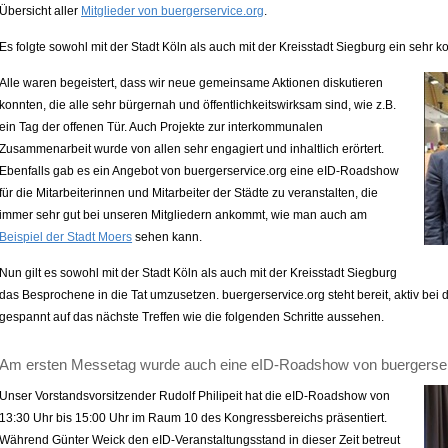
Übersicht aller
Mitglieder von buergerservice.org
.
Es folgte sowohl mit der Stadt Köln als auch mit der Kreisstadt Siegburg ein sehr k
Alle waren begeistert, dass wir neue gemeinsame Aktionen diskutieren
konnten, die alle sehr bürgernah und öffentlichkeitswirksam sind, wie z.B.
ein Tag der offenen Tür. Auch Projekte zur interkommunalen
Zusammenarbeit wurde von allen sehr engagiert und inhaltlich erörtert.
Ebenfalls gab es ein Angebot von buergerservice.org eine eID-Roadshow
für die Mitarbeiterinnen und Mitarbeiter der Städte zu veranstalten, die
immer sehr gut bei unseren Mitgliedern ankommt, wie man auch am
Beispiel der Stadt Moers
sehen kann.
Nun gilt es sowohl mit der Stadt Köln als auch mit der Kreisstadt Siegburg
das Besprochene in die Tat umzusetzen. buergerservice.org steht bereit, aktiv bei
gespannt auf das nächste Treffen wie die folgenden Schritte aussehen.
Am ersten Messetag wurde auch eine eID-Roadshow von buergerserv
Unser Vorstandsvorsitzender Rudolf Philipeit hat die eID-Roadshow von
13:30 Uhr bis 15:00 Uhr im Raum 10 des Kongressbereichs präsentiert.
Während Günter Weick den eID-Veranstaltungsstand in dieser Zeit betreut