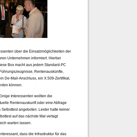
essenten über die Einsatzmöglichkeiten der
hren Unternehmen informiert. Hierbei
. Diese Box macht aus jedem Standard-PC
n Führungszeugnisse, Rentenauskünfte,
n De-Mail-Anschluss, ein X.509-Zertifikat,
werden können.
inige Interessenten wollten die
tuelle Rentenauskunft oder eine Abfrage
 Selbsttest angeboten. Leider hatte keiner
sttest auf das nächste Mal vertagt
sich warten lassen.
eressant, dass die Infrastruktur für das