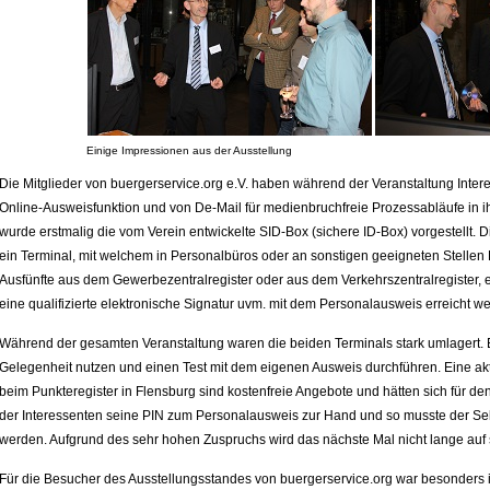
Einige Impressionen aus der Ausstellung
Die Mitglieder von buergerservice.org e.V. haben während der Veranstaltung Inter
Online-Ausweisfunktion und von De-Mail für medienbruchfreie Prozessabläufe in i
wurde erstmalig die vom Verein entwickelte SID-Box (sichere ID-Box) vorgestellt
ein Terminal, mit welchem in Personalbüros oder an sonstigen geeigneten Stelle
Ausfünfte aus dem Gewerbezentralregister oder aus dem Verkehrszentralregister, ei
eine qualifizierte elektronische Signatur uvm. mit dem Personalausweis erreicht 
Während der gesamten Veranstaltung waren die beiden Terminals stark umlagert. E
Gelegenheit nutzen und einen Test mit dem eigenen Ausweis durchführen. Eine ak
beim Punkteregister in Flensburg sind kostenfreie Angebote und hätten sich für den
der Interessenten seine PIN zum Personalausweis zur Hand und so musste der Selb
werden. Aufgrund des sehr hohen Zuspruchs wird das nächste Mal nicht lange auf 
Für die Besucher des Ausstellungsstandes von buergerservice.org war besonders int