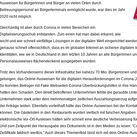
Ausweisen für Bürgerinnen und Bürger an vielen Orten durch
Betreuungspersonal an Bürgerterminals ermöglicht wurde, war dies im Jahr
2020 nicht möglich.
Gleichzeitig ist aber durch Corona in vielen Bereichen ein
Digitalisierungsschub entstanden. Zum einen hat man dabei erkannt, wie
leicht und wie schnell vielfältige Lösungen in der digitalen Welt eingerichtet we
genauso schnell offensichtlich, dass es im globalen Internet an sicheren digitalen Id
Identitäten, wie sie in Deutschland in den letzten 10 Jahren an alle Bürgerinnen 
Personalausweises flächendeckend ausgegeben wurden.
Trotz des Vorhandenseins dieser Infrastruktur bei nahezu 70 Mio. Bürgerinnen und 
gelungen, das Online-Ausweisen für die digitalen Herausforderungen im Corona-J
So konnten Betrüger mit Fake-Webseiten Corona-Überbrückungshilfen in ihre Hän
hatten den Schaden. Den direkt betroffenen Unternehmen fehlte die geraubte Unter
Unternehmen stark unter dem mehrmonatigen zeitlichen Auszahlungsverzug aufg
der Anträge leiden. Ebenfalls vorteilhaft hätte das Online-Ausweisen bei der Konta
können. Die Gästelisten in den Restaurants wurden vielfach mit falschen Angaben
elektronische Vor-Ort-Auslesen hätten sehr schnell eine deutliche Verbesserung fü
Und zum Zeitpunkt der Herausgabe des Dokuments ist in den Medien zu lesen: “Cor
Zertifikate faktisch wertlos.” Auch dieses Themenfeld lässt sich mit dem Online-Au