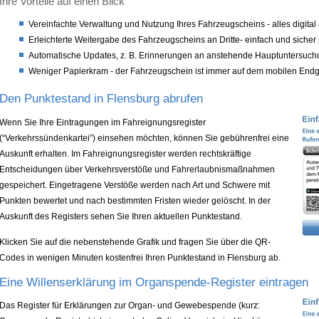
Ihre Vorteile auf einen Blick
Vereinfachte Verwaltung und Nutzung Ihres Fahrzeugscheins - alles digital
Erleichterte Weitergabe des Fahrzeugscheins an Dritte- einfach und sicher
Automatische Updates, z. B. Erinnerungen an anstehende Hauptuntersuc
Weniger Papierkram - der Fahrzeugschein ist immer auf dem mobilen Endger
Den Punktestand in Flensburg abrufen
Wenn Sie Ihre Eintragungen im Fahreignungsregister
(“Verkehrssündenkartei”) einsehen möchten, können Sie gebührenfrei eine
Auskunft erhalten. Im Fahreignungsregister werden rechtskräftige
Entscheidungen über Verkehrsverstöße und Fahrerlaubnismaßnahmen
gespeichert. Eingetragene Verstöße werden nach Art und Schwere mit
Punkten bewertet und nach bestimmten Fristen wieder gelöscht. In der
Auskunft des Registers sehen Sie Ihren aktuellen Punktestand.
Klicken Sie auf die nebenstehende Grafik und fragen Sie über die QR-
Codes in wenigen Minuten kostenfrei Ihren Punktestand in Flensburg ab.
Eine Willenserklärung im Organspende-Register eintragen
Das Register für Erklärungen zur Organ- und Gewebespende (kurz: