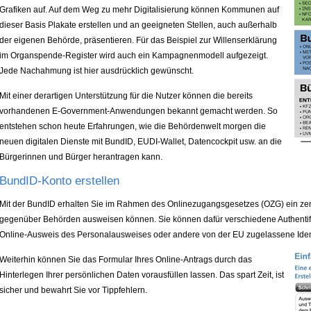
Grafiken auf. Auf dem Weg zu mehr Digitalisierung können Kommunen auf
dieser Basis Plakate erstellen und an geeigneten Stellen, auch außerhalb
der eigenen Behörde, präsentieren. Für das Beispiel zur Willenserklärung
im Organspende-Register wird auch ein Kampagnenmodell aufgezeigt.
Jede Nachahmung ist hier ausdrücklich gewünscht.
Mit einer derartigen Unterstützung für die Nutzer können die bereits
vorhandenen E-Government-Anwendungen bekannt gemacht werden. So
entstehen schon heute Erfahrungen, wie die Behördenwelt morgen die
neuen digitalen Dienste mit BundID, EUDI-Wallet, Datencockpit usw. an die
Bürgerinnen und Bürger herantragen kann.
BundID-Konto erstellen
Mit der BundID erhalten Sie im Rahmen des Onlinezugangsgesetzes (OZG) ein zent
gegenüber Behörden ausweisen können. Sie können dafür verschiedene Authentifiz
Online-Ausweis des Personalausweises oder andere von der EU zugelassene Identi
Weiterhin können Sie das Formular Ihres Online-Antrags durch das
Hinterlegen Ihrer persönlichen Daten vorausfüllen lassen. Das spart Zeit, ist
sicher und bewahrt Sie vor Tippfehlern.