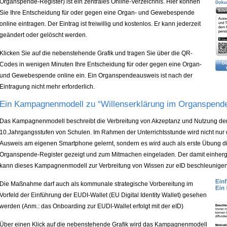
Organspende-Register) ist ein zentrales Online-Verzeichnis. Hier können
Sie Ihre Entscheidung für oder gegen eine Organ- und Gewebespende
online eintragen. Der Eintrag ist freiwillig und kostenlos. Er kann jederzeit
geändert oder gelöscht werden.
Klicken Sie auf die nebenstehende Grafik und tragen Sie über die QR-
Codes in wenigen Minuten Ihre Entscheidung für oder gegen eine Organ-
und Gewebespende online ein. Ein Organspendeausweis ist nach der
Eintragung nicht mehr erforderlich.
Ein Kampagnenmodell zu “Willenserklärung im Organspende
Das Kampagnenmodell beschreibt die Verbreitung von Akzeptanz und Nutzung der 
10.Jahrgangsstufen von Schulen. Im Rahmen der Unterrichtsstunde wird nicht nu
Ausweis am eigenen Smartphone gelernt, sondern es wird auch als erste Übung di
Organspende-Register gezeigt und zum Mitmachen eingeladen. Der damit einherg
kann dieses Kampagnenmodell zur Verbreitung von Wissen zur eID beschleunigen
Die Maßnahme darf auch als kommunale strategische Vorbereitung im
Vorfeld der Einführung der EUDI-Wallet (EU Digital Identity Wallet) gesehen
werden (Anm.: das Onboarding zur EUDI-Wallet erfolgt mit der eID)
Über einen Klick auf die nebenstehende Grafik wird das Kampagnenmodell