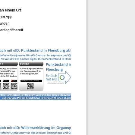
 an einem Ort
 per App
hungen
ät griffbereit